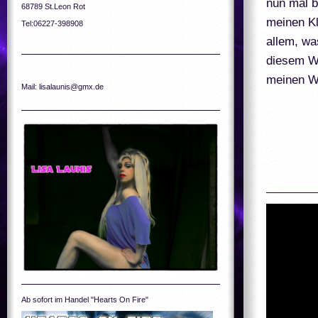
nun mal b
68789 St.Leon Rot
meinen Kl
Tel:06227-398908
allem, wa
diesem Wu
meinen We
Mail: lisalaunis@gmx.de
Ab sofort im Handel "Hearts On Fire"