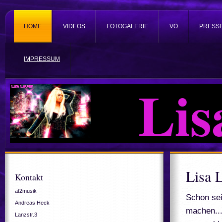
HOME
VIDEOS
FOTOGALERIE
VÖ
PRESS
IMPRESSUM
Lisa 
Lisa 
Kontakt
at2musik
Schon sei
Andreas Heck
machen...
Lanzstr.3